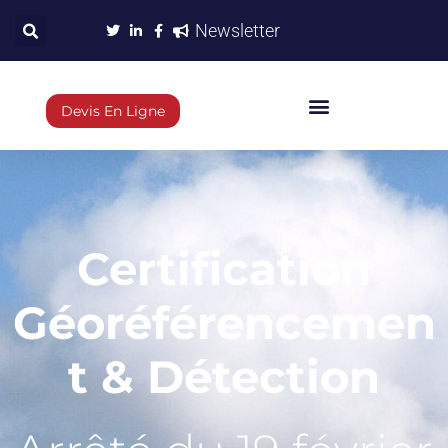
Newsletter
Devis En Ligne
Certification
Géoréférencemen
t & Détection