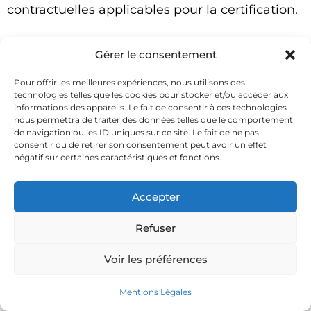
contractuelles applicables pour la certification.
Détection et Géoréférencement – Comment
Gérer le consentement
choisir un organisme de certification pour la
détection et géoréférencement ?
Pour offrir les meilleures expériences, nous utilisons des
technologies telles que les cookies pour stocker et/ou accéder aux
Lors du choix d’un organisme de certification
informations des appareils. Le fait de consentir à ces technologies
nous permettra de traiter des données telles que le comportement
pour la détection et géoréférencement, il est
de navigation ou les ID uniques sur ce site. Le fait de ne pas
essentiel de s’assurer de son accréditation par
consentir ou de retirer son consentement peut avoir un effet
négatif sur certaines caractéristiques et fonctions.
le COFRAC. QUALITIA vous recommande
particulièrement d’étudier les offres avec
Accepter
attention. (Frais de missions, redevances,
engagement contractuel…)
Refuser
Pour demander votre devis,
cliquez-ici
Voir les préférences
Pour consulter la liste des organismes
Mentions Légales
certificateurs actifs, rendez-vous sur le lien