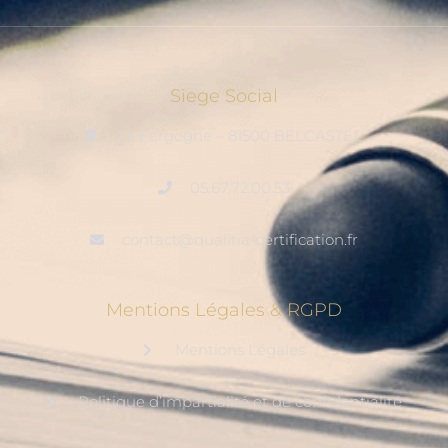
Siege Social
La Fergogne – 81500 BELCASTEL
05.67.72.00.53
contact@qualitia-certification.fr
Mentions Légales & RGPD
Mentions Légales
Politique d’impartialité et de confidentialité