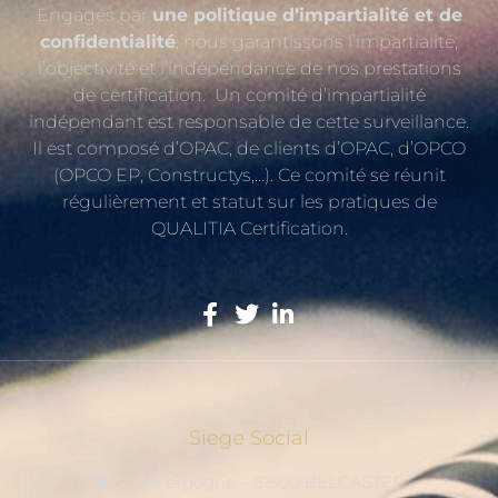
Engagés par
une politique d’impartialité et de
confidentialité
, nous garantissons l’impartialité,
l’objectivité et l’indépendance de nos prestations
de certification. Un comité d’impartialité
indépendant est responsable de cette surveillance.
Il est composé d’OPAC, de clients d’OPAC, d’OPCO
(OPCO EP, Constructys,…). Ce comité se réunit
régulièrement et statut sur les pratiques de
QUALITIA Certification.
Siege Social
La Fergogne – 81500 BELCASTEL