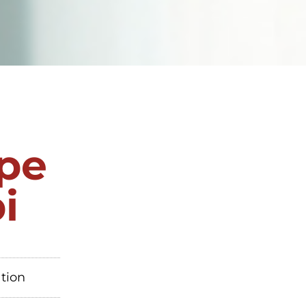
ype
i
ation