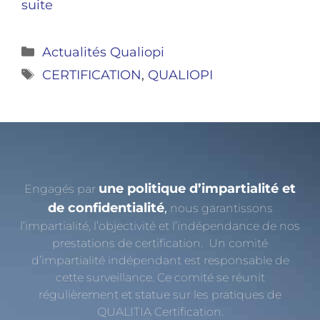
suite
Actualités Qualiopi
CERTIFICATION
,
QUALIOPI
une politique d’impartialité et
Engagés par
de confidentialité
,
nous garantissons
l’impartialité, l’objectivité et l’indépendance de nos
prestations de certification. Un comité
d’impartialité indépendant est responsable de
cette surveillance. Ce comité se réunit
régulièrement et statue sur les pratiques de
QUALITIA Certification.