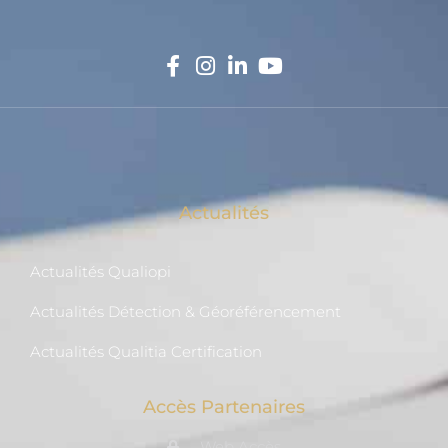
Actualités
Actualités Qualiopi
Actualités Détection & Géoréférencement
Actualités Qualitia Certification
Accès Partenaires
Web Accès