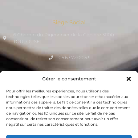
Siege Social
6 Chemin du Pigeonnier de la Cépière 31100
TOULOUSE
05.67.72.00.53
contact@qualitia-certification.fr
Gérer le consentement
Pour offrir les meilleures expériences, nous utilisons des
La Newsletter de Qualitia
technologies telles que les cookies pour stocker et/ou accéder aux
informations des appareils. Le fait de consentir à ces technologies
Inscrivez vous à notre newsletter mensuelle pour suivre
nous permettra de traiter des données telles que le comportement
toute l’actualité : webinaires, événements, dernières
de navigation ou les ID uniques sur ce site. Le fait de ne pas
consentir ou de retirer son consentement peut avoir un effet
nouvelles etc…
négatif sur certaines caractéristiques et fonctions.