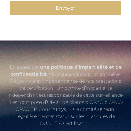
Engagés par
une politique d’impartialité et de
confidentialité
, nous garantissons l’impartialité,
l’objectivité et l’indépendance de nos prestations
de certification. Un comité d’impartialité
indépendant est responsable de cette surveillance.
Il est composé d’OPAC, de clients d’OPAC, d’OPCO
(OPCO EP, Constructys,…). Ce comité se réunit
régulièrement et statut sur les pratiques de
QUALITIA Certification.