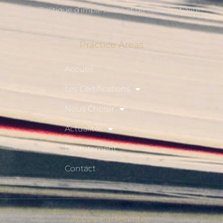
Politique d’impartialité et de confidentialité
Practice Areas
Accueil
Les Certifications
Nous Choisir
Actualités
Recrutement
Contact
Accès Partenaires