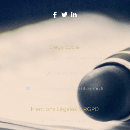
Siege Social
La Fergogne – 81500 BELCASTEL
05.67.72.00.53
contact@qualitia-certification.fr
Mentions Légales & RGPD
Mentions Légales