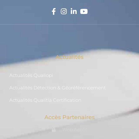
Actualités
Actualités Qualiopi
Actualités Détection & Géoréférencement
Actualités Qualitia Certification
Accès Partenaires
Web Accès