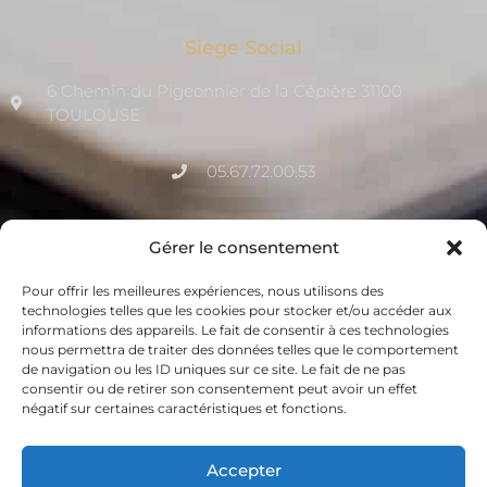
Siege Social
6 Chemin du Pigeonnier de la Cépière 31100
TOULOUSE
05.67.72.00.53
contact@qualitia-certification.fr
Gérer le consentement
Pour offrir les meilleures expériences, nous utilisons des
La Newsletter de Qualitia
technologies telles que les cookies pour stocker et/ou accéder aux
informations des appareils. Le fait de consentir à ces technologies
Inscrivez vous à notre newsletter mensuelle pour suivre
nous permettra de traiter des données telles que le comportement
toute l’actualité : webinaires, événements, dernières
de navigation ou les ID uniques sur ce site. Le fait de ne pas
nouvelles etc…
consentir ou de retirer son consentement peut avoir un effet
négatif sur certaines caractéristiques et fonctions.
Accepter
Je M'inscris