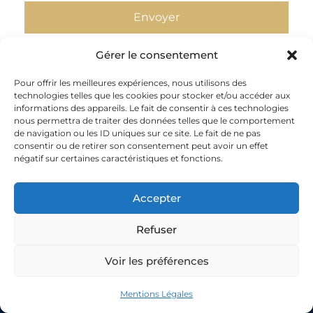
Gérer le consentement
Pour offrir les meilleures expériences, nous utilisons des
technologies telles que les cookies pour stocker et/ou accéder aux
informations des appareils. Le fait de consentir à ces technologies
nous permettra de traiter des données telles que le comportement
de navigation ou les ID uniques sur ce site. Le fait de ne pas
consentir ou de retirer son consentement peut avoir un effet
Engagés par
une politique d’impartialité et de
négatif sur certaines caractéristiques et fonctions.
confidentialité
, nous garantissons l’impartialité,
l’objectivité et l’indépendance de nos prestations
Accepter
de certification. Un comité d’impartialité
indépendant est responsable de cette surveillance.
Refuser
Il est composé d’OPAC, de clients d’OPAC, d’OPCO
(OPCO EP, Constructys,…). Ce comité se réunit
Voir les préférences
régulièrement et statut sur les pratiques de
QUALITIA Certification.
Mentions Légales