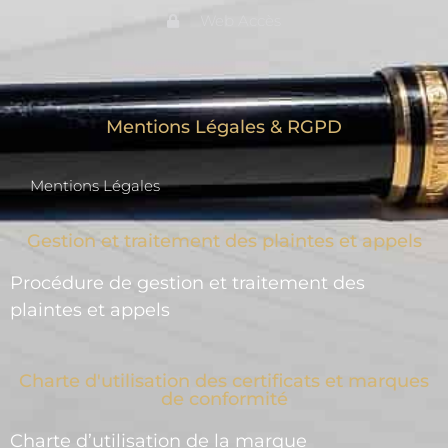
Web Accès
Mentions Légales & RGPD
Mentions Légales
Gestion et traitement des plaintes et appels
Procédure de gestion et traitement des
plaintes et appels
Charte d'utilisation des certificats et marques
de conformité
Charte d’utilisation de la marque