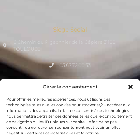
Siege Social
6 Chemin du Pigeonnier de la Cépière 31100
TOULOUSE
05.67.72.00.53
contact@qualitia-certification.fr
Gérer le consentement
Pour offrir les meilleures expériences, nous utilisons des
La Newsletter de Qualitia
technologies telles que les cookies pour stocker et/ou accéder aux
informations des appareils. Le fait de consentir à ces technologies
Inscrivez vous à notre newsletter mensuelle pour suivre
nous permettra de traiter des données telles que le comportement
toute l’actualité : webinaires, événements, dernières
de navigation ou les ID uniques sur ce site. Le fait de ne pas
consentir ou de retirer son consentement peut avoir un effet
nouvelles etc…
négatif sur certaines caractéristiques et fonctions.