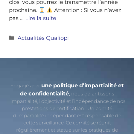
clos, vous pourrez le transmettre l’année
prochaine.
Attention : Si vous n’avez
pas …
Lire la suite
Actualités Qualiopi
une politique d’impartialité et
Engagés par
de confidentialité
,
nous garantissons
l’impartialité, l’objectivité et l’indépendance de nos
prestations de certification. Un comité
d’impartialité indépendant est responsable de
cette surveillance. Ce comité se réunit
régulièrement et statue sur les pratiques de